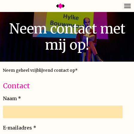
Ga
direct
naar
Neem contact met
de
hoofdinhoud
mij op!
Neem geheel vrijblijvend contact op*
Contact
Naam *
E-mailadres *