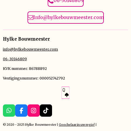
06-30146809
Info@hylkebouwmeester.com
Hylke Bouwmeester
info@hylkebouwmeester.com
06-30146809
KVK nummer: 86788892
Vestigingsnummer: 000052742792
W
F
I
T
h
a
n
i
a
c
s
k
© 2020 - 2025 Hylke
Bouwmeester |
Goochelaar in uw regio!
|
t
e
t
T