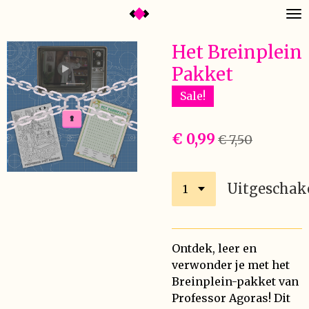
Ga
direct
Het Breinplein
naar
de
Pakket
hoofdinhoud
Sale!
€ 0,99
€ 7,50
Uitgeschak
Ontdek, leer en
verwonder je met het
Breinplein-pakket van
Professor Agoras! Dit